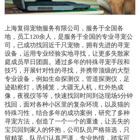
上海复得宠物服务有限公司，服务于全国各
地，员工
120
余人，是服务于全国的专业寻宠公
司，‌‌已成功找回近千只宠物，拥有先进的寻宠
设备，运用专业经验实地寻找，让更多失散家
庭成员早日团圆。通过多年的特殊寻宠手段和
技巧，开展针对性的寻找，并携带顶级的大型
专业设备，例如生命探测仪，管道探测仪，足
迹勘察灯，诱捕笼，大疆无人机，红外热成
像，夜视仪等等，快速找回时间到达现场
分钟
5
找回，面对各种小区里的复杂环境，以及猫的
特殊习性，结合多年的成功案例，研究了多种
寻宠方法，创造了一个一个的重逢，让丢失的
宝贝回到家人的怀抱，公司队员严格筛选，只
留精英，队员们认真严谨，专业热情，踏实可