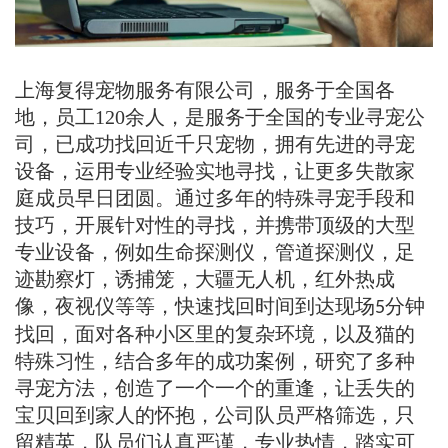
上海复得宠物服务有限公司，服务于全国各
地，员工
120
余人，是服务于全国的专业寻宠公
司，‌‌已成功找回近千只宠物，拥有先进的寻宠
设备，运用专业经验实地寻找，让更多失散家
庭成员早日团圆。通过多年的特殊寻宠手段和
技巧，开展针对性的寻找，并携带顶级的大型
专业设备，例如生命探测仪，管道探测仪，足
迹勘察灯，诱捕笼，大疆无人机，红外热成
像，夜视仪等等，快速找回时间到达现场
分钟
5
找回，面对各种小区里的复杂环境，以及猫的
特殊习性，结合多年的成功案例，研究了多种
寻宠方法，创造了一个一个的重逢，让丢失的
宝贝回到家人的怀抱，公司队员严格筛选，只
留精英，队员们认真严谨，专业热情，踏实可